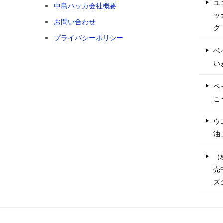
ユ
中島ハッカ会社概要
ッ
お問い合わせ
グ
プライバシーポリシー
ベ
い
ベ
こ
ウ
油
（
売
ズ