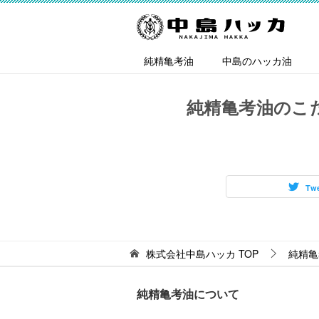
純精亀考油
中島のハッカ油
純精亀考油のこ
Tw
株式会社中島ハッカ
TOP
純精亀
純精亀考油について